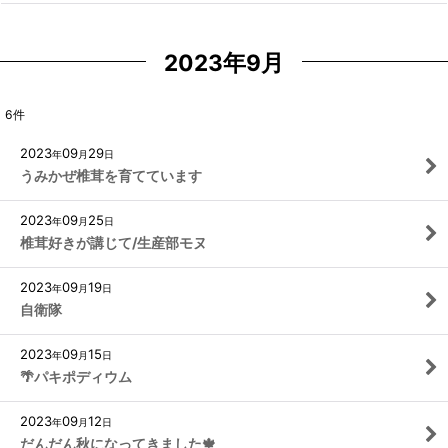
2023年9月
6
件
2023
09
29
年
月
日
うみかぜ椎茸を育てています
2023
09
25
年
月
日
椎茸好きが講じて/生産部モヌ
2023
09
19
年
月
日
自衛隊
2023
09
15
年
月
日
🌴パキポディウム
2023
09
12
年
月
日
だんだん秋になってきました🍁