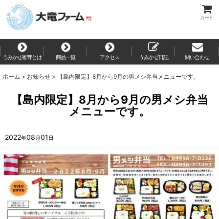
カート
うみかぜ椎茸とは
商品一覧
アクセス
うみかぜ日記
問い合わせ
ホーム
>
お知らせ
>
【島内限定】8月から9月の男メシ弁当メニューです。
【島内限定】8月から9月の男メシ弁当
メニューです。
2022
08
01
年
月
日