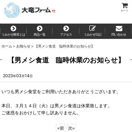
カート
うみかぜ椎茸とは
商品一覧
アクセス
うみかぜ日記
問い合わせ
ホーム
>
お知らせ
>
【男メシ食道 臨時休業のお知らせ】
【男メシ食道 臨時休業のお知らせ】
2023
03
14
年
月
日
いつも男メシ食堂をご利用いただきありがとうございます。
本日、３月１４日（火）は男メシ食道は休業致します。
ご迷惑をおかけして申し訳ありません。
«
前
次
»