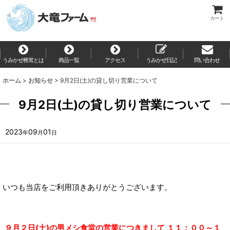
カート
うみかぜ椎茸とは
商品一覧
アクセス
うみかぜ日記
問い合わせ
ホーム
>
お知らせ
>
9月2日(土)の貸し切り営業について
9月2日(土)の貸し切り営業について
2023
09
01
年
月
日
いつも当店をご利用頂きありがとうございます。
９月２日(土)の男メシ食堂の営業につきまして １１：００～１