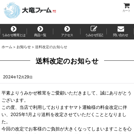
カート
うみかぜ椎茸とは
商品一覧
アクセス
うみかぜ日記
問い合わせ
ホーム
>
お知らせ
>
送料改定のお知らせ
送料改定のお知らせ
2024
12
29
年
月
日
平素よりうみかぜ椎茸をご愛顧いただきまして、誠にありがとう
ございます。
この度、当店で利用しておりますヤマト運輸様の料金改定に伴
い、2025年1月より送料を改定させていただくこととなりまし
た。
今回の改定でお客様のご負担が大きくなってしまいますことを心