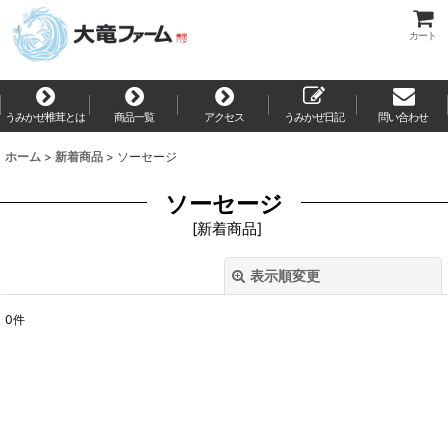
カート
うみかぜ椎茸とは
商品一覧
アクセス
うみかぜ日記
問い合わせ
ホーム
>
新着商品
>
ソーセージ
ソーセージ
[
新着商品
]
表示順変更
閉じる
0
件
表示数
:
並び順
:
絞り込む