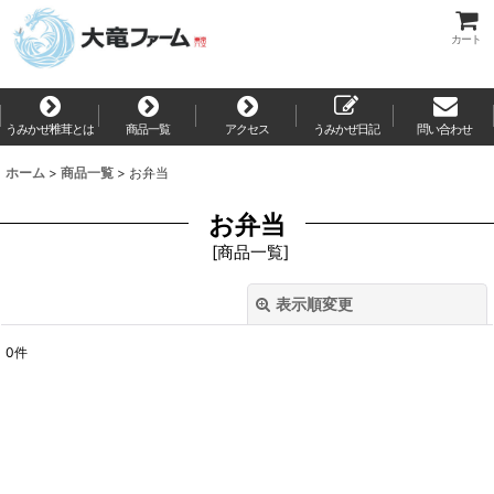
カート
うみかぜ椎茸とは
商品一覧
アクセス
うみかぜ日記
問い合わせ
ホーム
>
商品一覧
>
お弁当
お弁当
[
商品一覧
]
表示順変更
閉じる
0
件
表示数
:
並び順
:
絞り込む